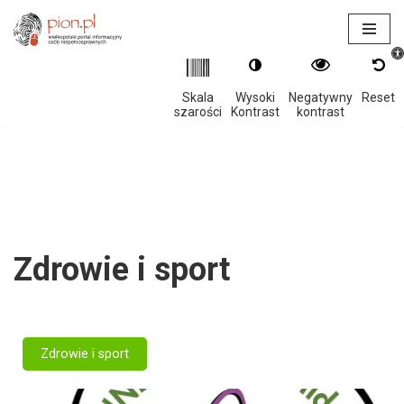
Otwór
Przejdź
do
treści
Skala
Wysoki
Negatywny
Reset
szarości
Kontrast
kontrast
Zdrowie i sport
Zdrowie i sport