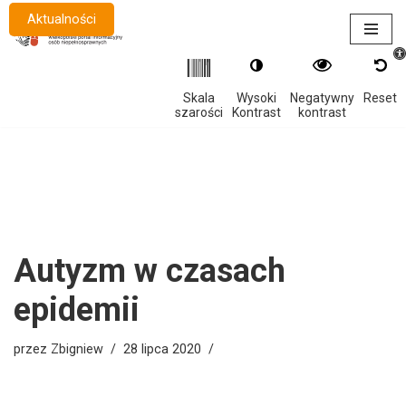
Aktualności
Otwór
Przejdź
do
treści
Skala
Wysoki
Negatywny
Reset
szarości
Kontrast
kontrast
Autyzm w czasach
epidemii
przez
Zbigniew
28 lipca 2020