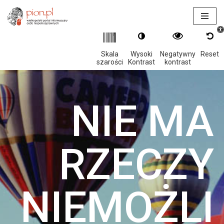
Otwór
Przejdź
do
treści
Skala
Wysoki
Negatywny
Reset
szarości
Kontrast
kontrast
NIE MA
RZECZY
NIEMOŻLI