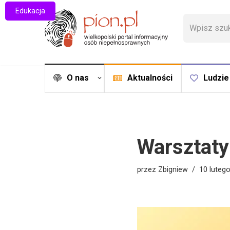
Edukacja
Przejdź
do
treści
O nas
Aktualności
Ludzie
Warsztaty
przez
Zbigniew
10 luteg