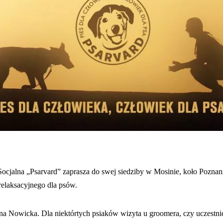
 Socjalna „Psarvard” zaprasza do swej siedziby w Mosinie, koło Pozna
relaksacyjnego dla psów.
na Nowicka. Dla niektórtych psiaków wizyta u groomera, czy uczestn