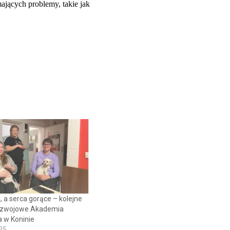
jących problemy, takie jak
 a serca gorące – kolejne
ozwojowe Akademia
 w Koninie
25