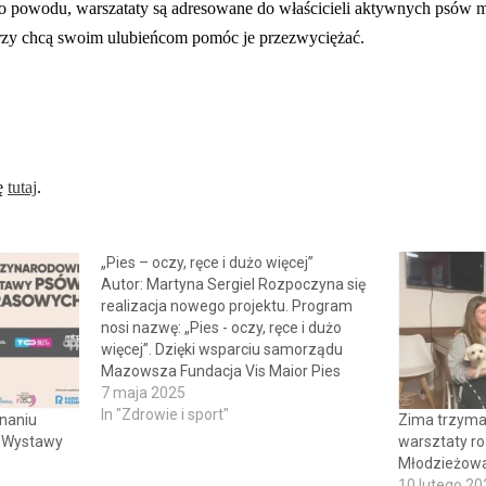
 powodu, warszataty są adresowane do właścicieli aktywnych psów ma
tórzy chcą swoim ulubieńcom pomóc je przezwyciężać.
ię
tutaj
.
„Pies – oczy, ręce i dużo więcej”
Autor: Martyna Sergiel Rozpoczyna się
realizacja nowego projektu. Program
nosi nazwę: „Pies - oczy, ręce i dużo
więcej”. Dzięki wsparciu samorządu
Mazowsza Fundacja Vis Maior Pies
Przewodnik przeprowadzi szkolenia i
7 maja 2025
przygotuje do pracy 13 psów
In "Zdrowie i sport"
naniu
Zima trzyma,
asystujących. Projekt potrwa do 2027
e Wystawy
warsztaty r
roku, a jego koszt sięgnie 1,3 mln zł. Psy
Młodzieżowa
jako…
10 lutego 20