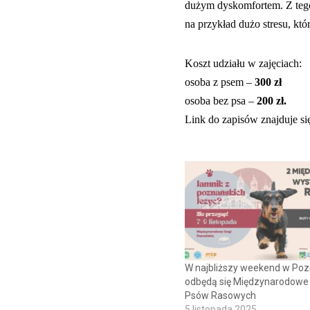
dużym dyskomfortem. Z tego
na przykład dużo stresu, k
Koszt udziału w zajęciach:
osoba z psem –
300 zł
o
soba bez psa –
200 zł.
Link do zapisów znajduje s
W najbliższy weekend w Poz
odbędą się Międzynarodow
Psów Rasowych
5 listopada 2025