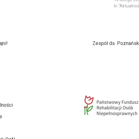
In "Aktualnoś
jni!
Zespół ds. Poznańsk
lności
e