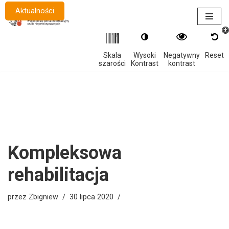
Aktualności
Otwór
Przejdź
do
treści
Skala
Wysoki
Negatywny
Reset
szarości
Kontrast
kontrast
Kompleksowa
rehabilitacja
przez
Zbigniew
30 lipca 2020