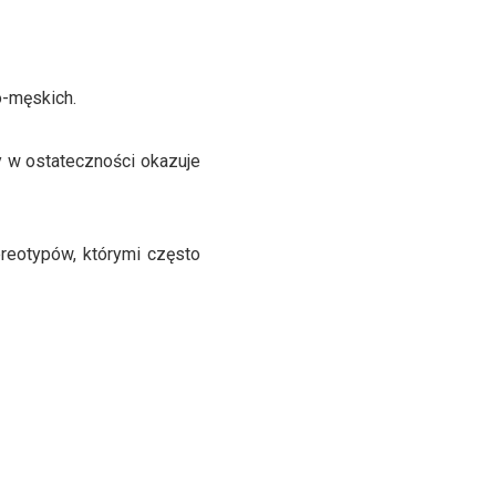
o-męskich.
y w ostateczności okazuje
reotypów, którymi często