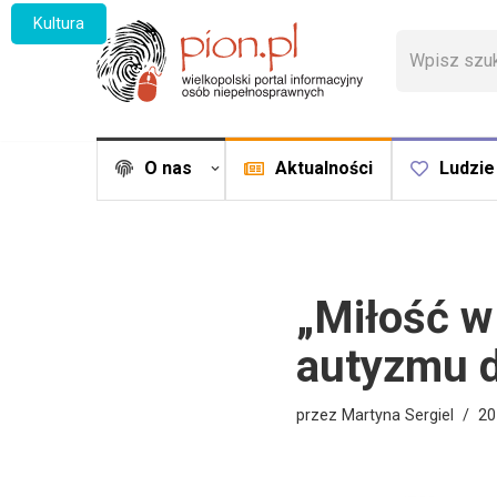
Kultura
Przejdź
do
treści
O nas
Aktualności
Ludzie
„Miłość w
autyzmu d
przez
Martyna Sergiel
20