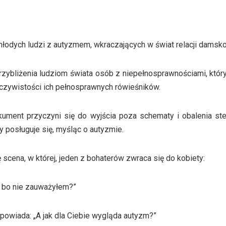
 młodych ludzi z autyzmem, wkraczających w świat relacji damsk
rzybliżenia ludziom świata osób z niepełnosprawnościami, któr
eczywistości ich pełnosprawnych rówieśników.
kument przyczyni się do wyjścia poza schematy i obalenia ste
ty posługuje się, myśląc o autyzmie.
ę scena, w której, jeden z bohaterów zwraca się do kobiety:
, bo nie zauważyłem?”
dpowiada: „A jak dla Ciebie wygląda autyzm?”