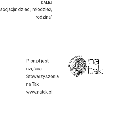
DALEJ
socjacja: dzieci, młodzież,
rodzina”
Pion.pl jest
częścią
Stowarzyszenia
na Tak
www.natak.pl