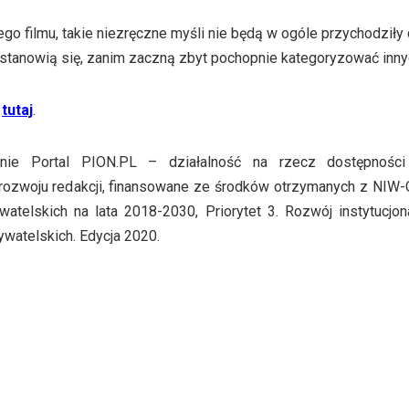
go filmu, takie niezręczne myśli nie będą w ogóle przychodziły 
stanowią się, zanim zaczną zbyt pochopnie kategoryzować inn
ć
tutaj
.
danie Portal PION.PL – działalność na rzecz dostępności
 rozwoju redakcji, finansowane ze środków otrzymanych z NI
atelskich na lata 2018-2030, Priorytet 3. Rozwój instytucjona
ywatelskich. Edycja 2020.