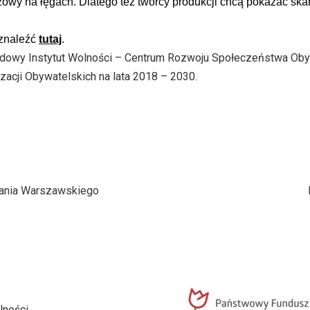
zowy na łęgach. Dlatego też twórcy produkcji chcą pokazać skar
 znaleźć
tutaj
.
dowy Instytut Wolności – Centrum Rozwoju Społeczeństwa Ob
acji Obywatelskich na lata 2018 – 2030.
ania Warszawskiego
lności