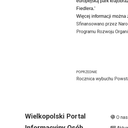
europejską park krajobra
Fiedlera.’
Więcej informacji można
Sfinansowano przez Naro
Programu Rozwoju Organiz
POPRZEDNIE
Rocznica wybuchu Powst
Wielkopolski Portal
O nas
Informacyjny Osób
Aktua