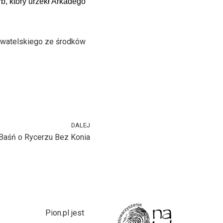
b, który urzekł Arkadego
ywatelskiego ze środków
DALEJ
Baśń o Rycerzu Bez Konia
Pion.pl jest