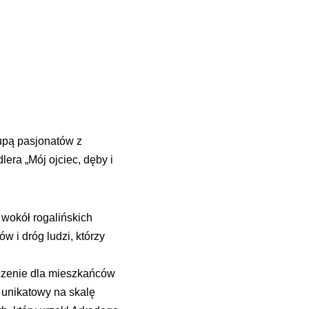
upą pasjonatów z
era „Mój ojciec, dęby i
 wokół rogalińskich
ów i dróg ludzi, którzy
.
czenie dla mieszkańców
e unikatowy na skalę