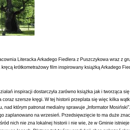
ownia Literacka Arkadego Fiedlera z Puszczykowa wraz z gr
kręcą krótkometrażowy film inspirowany książką Arkadego Fiedl
ałań inspiracji dostarczyła zarówno książka jak i tworząca się
coraz szersze kręgi. W tej historii przeplata się więc kilka wątk
lmu, nad którym patronat medialny sprawuje „Informator Mosiński”
go zaplanowano na wrzesień. Przedsięwzięcie to ma duże zna
ód nich nie zna lokalnej historii i nie wie, że w Gminie istniej