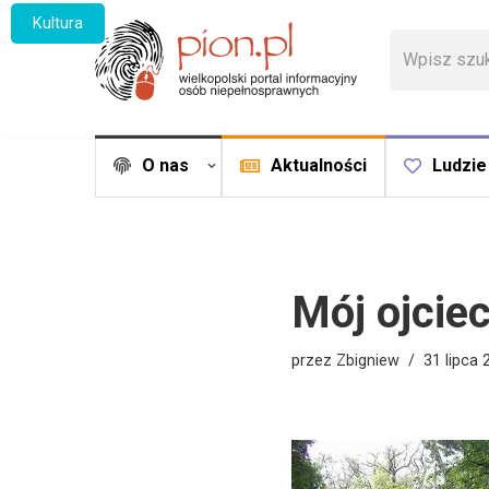
Kultura
Przejdź
do
treści
O nas
Aktualności
Ludzie
Mój ojciec
przez
Zbigniew
31 lipca 