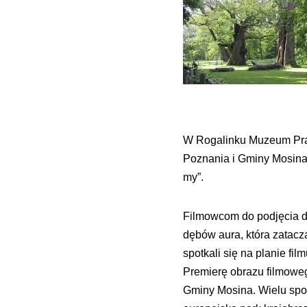
W
Rogalinku Muzeum Prac
Poznania i Gminy Mosina 
my”.
Filmowcom do podjęcia dzi
dębów aura, która zatacza 
spotkali się na planie fi
Premierę obrazu filmowe
Gminy Mosina. Wielu spośr