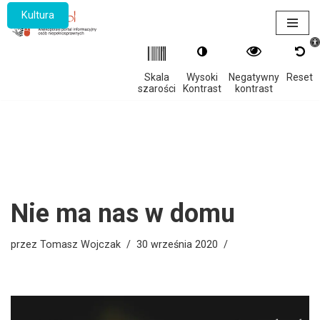
Kultura
Otwór
Przejdź
do
treści
Skala
Wysoki
Negatywny
Reset
szarości
Kontrast
kontrast
Nie ma nas w domu
przez
Tomasz Wojczak
30 września 2020