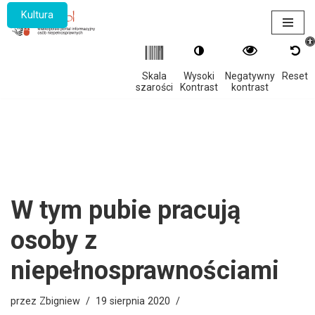
Kultura
Otwór
Przejdź
do
treści
Skala
Wysoki
Negatywny
Reset
szarości
Kontrast
kontrast
W tym pubie pracują
osoby z
niepełnosprawnościami
przez
Zbigniew
19 sierpnia 2020