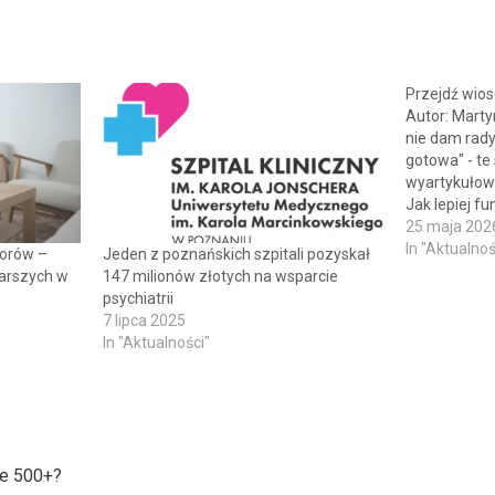
Przejdź wio
Autor: Martyn
nie dam rady
gotowa" - t
wyartykułow
Jak lepiej f
siebie zwątp
25 maja 202
Jak odzyska
In "Aktualnoś
iorów –
Jeden z poznańskich szpitali pozyskał
sprawczość?
tarszych w
147 milionów złotych na wsparcie
udział w spo
psychiatrii
Nowa” kobie
7 lipca 2025
In "Aktualności"
ie 500+?