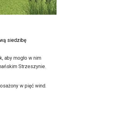
ową siedzibę
k, aby mogło w nim
nańskim Strzeszynie.
osażony w pięć wind.