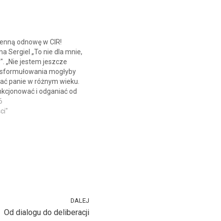
senną odnowę w CIR!
a Sergiel „To nie dla mnie,
". „Nie jestem jeszcze
e sformułowania mogłyby
ać panie w różnym wieku.
unkcjonować i odganiać od
ienie czy mentalne bariery?
6
ć wewnętrzną moc i
ci"
 Tego dowiedzą się biorące
tkaniu „Wiosenna Od-
ty…
DALEJ
Od dialogu do deliberacji