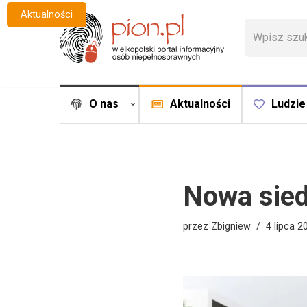
Aktualności
Przejdź
do
treści
O nas
Aktualności
Ludzie
Nowa sied
przez
Zbigniew
4 lipca 2