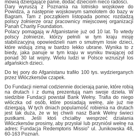
mówią dziergające panie, dodać dzieciom nieco radości.
Dary wyruszą z Poznania na lotnisko wojskowe do
Powidza, a następnie wojskowym samolotem do bazy w
Bagram.
Tam z początkiem listopada pomoc rozdadzą
polscy żołnierze oraz pracownicy miejscowej organizacji
Panah Charity Foundation.
Polacy pomagają w Afganistanie już od 10 lat.
To wtedy
polscy żołnierze, którzy pełnili w tym kraju misję
stabilizacyjną opowiedzieli nam o smutnym losie dzieci,
które widują zimą w bardzo lekko ubrane. Wynika to z
biedy, jaka panuje w tym kraju w wyniku trwającej od
ponad 30 lat wojny. Wielu ludzi w Polsce wzruszył los
afgańskich dzieci.
Do tej pory do Afganistanu trafiło 100 tys. wydzierganych
przez Włóczkersów czapek.
Do Fundacji niemal codziennie docierają panie, które robią
na drutach i z dumą prezentują nam swoje dzieła. W
siedzibie Fundacji powstał Bank Wełny. Trafia do niego
włóczka od osób, które posiadają wełnę, ale już nie
dziergają. W tych dniach popularność robienia na drutach
jest tak duża, że w tej chwili nasz Bank Wełny świeci
pustkami. Jeśli ktoś chciałby wesprzeć działania
Włóczkersów prosimy, aby przysłał lub przyniósł wełnę na
adres: Fundacja Redemptoris Missio” ul. Junikowska 48,
60-163 Poznań.