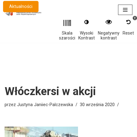
Aktualności
Otwór
Przejdź
do
treści
Skala
Wysoki
Negatywny
Reset
szarości
Kontrast
kontrast
Włóczkersi w akcji
przez
Justyna Janiiec-Palczewska
30 września 2020