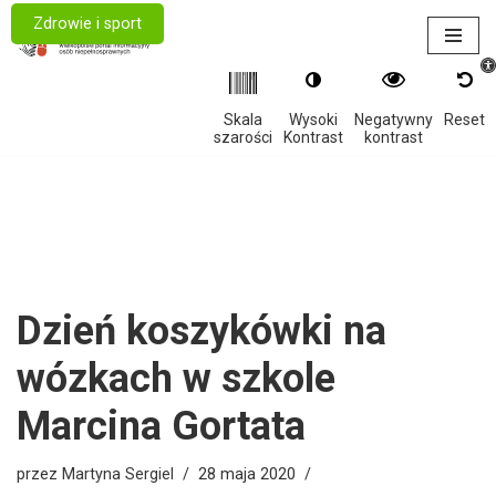
Zdrowie i sport
Otwór
Przejdź
do
treści
Skala
Wysoki
Negatywny
Reset
szarości
Kontrast
kontrast
Dzień koszykówki na
wózkach w szkole
Marcina Gortata
przez
Martyna Sergiel
28 maja 2020