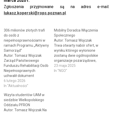
marca 2020 r.
Zgłoszenia przyjmowane są na adres e-mail:
lukasz.koperski@rops.poznan.pl
.
306 milionów złotych trafi
Mobilny Doradca Włączenia
do osób z
Społecznego
niepełnosprawnościami w
Autor: Tomasz Wojczak
ramach Programu „Aktywny
Trwa otwarty nabór ofert, w
Samorząd”
wyniku którego wyłonione
Autor: Tomasz Wojczak
zostaną dwie ogólnopolskie
Zarząd Państwowego
organizacje pozarządowe,
Funduszu Rehabilitacji Osób
które wraz z Państwowym
23 maja 2025
Niepełnosprawnych
Funduszem Rehabilitacji
In "NGO"
uchwalił dokument
Osób Niepełnosprawnych i
określający Kierunki działań
6 lutego 2026
Biurem Pełnomocnika
oraz warunki brzegowe
In "Aktualności"
Rządu do spraw Osób
obowiązujące podmioty
Niepełnosprawnych będą
Wizyta studentów UAM w
realizujące Program
realizowały projekt „Mobilny
siedzibie Wielkopolskiego
„Aktywny samorząd” w roku
Doradca Włączenia
Oddziału PFRON
2026. W tym roku
Społecznego”. Liderem
Autor: Tomasz Wojczak Na
Państwowy Fundusz
omawianego