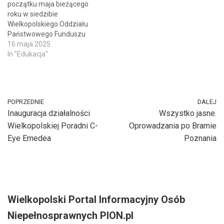
początku maja bieżącego
Rehabilitacji Osób
przedsięwzięcia będzie
roku w siedzibie
Niepełnosprawnych
Państwowy Fundusz
Wielkopolskiego Oddziału
przeznaczył na realizację
Rehabilitacji Osób
Państwowego Funduszu
omawianego Programu
Niepełnosprawnych. Tak,
Rehabilitacji Osób
16 maja 2025
kwotę w wysokości około
jak…
Niepełnosprawnych miało
In "Edukacja"
306 milionów złotych. W
miejsce spotkanie
trakcie realizacji
edukacyjne, w którym
tegorocznej…
uczestniczyli studenci
Uniwersytetu imienia
POPRZEDNIE
DALEJ
Adama Mickiewicza w
Inauguracja działalności
Wszystko jasne.
Poznaniu. Omawiane
wydarzenie było dla osób
Wielkopolskiej Poradni C-
Oprowadzania po Bramie
studiujących na kierunku
Eye Emedea
Poznania
Praca Socjalna możliwością
uzupełnienia wiedzy
zdobywanej przez nie na
uczelni. Studenci…
Wielkopolski Portal Informacyjny Osób
Niepełnosprawnych PION.pl