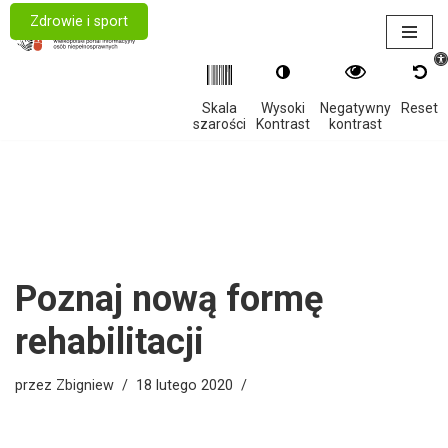
Zdrowie i sport
Otwór
Przejdź
do
treści
Skala
Wysoki
Negatywny
Reset
szarości
Kontrast
kontrast
Poznaj nową formę
rehabilitacji
przez
Zbigniew
18 lutego 2020