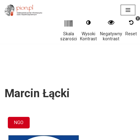
Otwór
Przejdź
do
treści
Skala
Wysoki
Negatywny
Reset
szarości
Kontrast
kontrast
Marcin Łącki
NGO