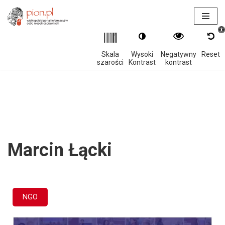
Otwór
Przejdź
do
treści
Skala
Wysoki
Negatywny
Reset
szarości
Kontrast
kontrast
Marcin Łącki
NGO