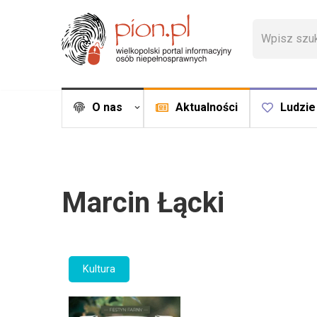
Przejdź
do
treści
O nas
Aktualności
Ludzie
Marcin Łącki
Kultura