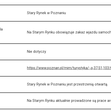
Stary Rynek w Poznaniu
la
Na Starym Rynku obowiązuje zakaz wjazdu samoc
Nie dotyczy.
https://www.poznan.pl/mim/turystyka/-,p,37,51,103.
Stary Rynek w Poznaniu jest przestrzenią otwartą.
Na Starym Rynku aktualnie prowadzone są prace ar