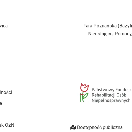
wica
Fara Poznańska (Bazyli
Nieustającej Pomocy,
lności
e
ek OzN
Dostępność publiczna