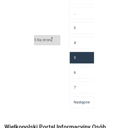
…
3
4
5
6
7
Następne
Wielkopolski Portal Informacyjny Osób