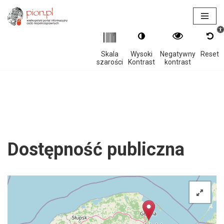
Otwór
Przejdź
do
treści
Skala
Wysoki
Negatywny
Reset
szarości
Kontrast
kontrast
Dostępność publiczna