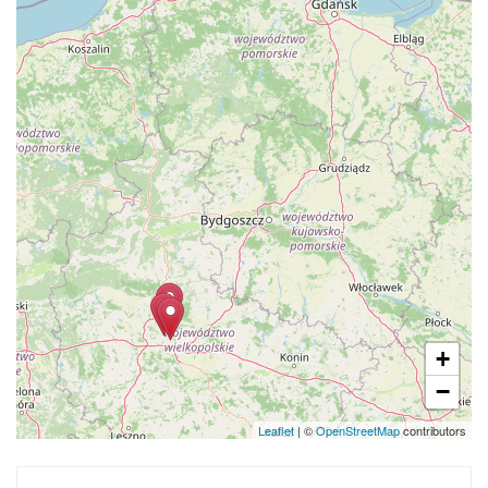
+
−
Leaflet
| ©
OpenStreetMap
contributors