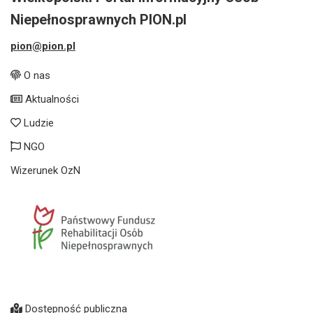
Niepełnosprawnych PION.pl
pion@pion.pl
O nas
Aktualności
Ludzie
NGO
Wizerunek OzN
Dostępność publiczna