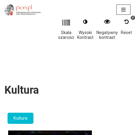
Otwór
Przejdź
do
treści
Skala
Wysoki
Negatywny
Reset
szarości
Kontrast
kontrast
Kultura
Kultura