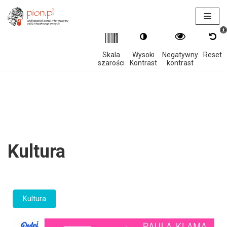
Otwór
Przejdź
do
treści
Skala
Wysoki
Negatywny
Reset
szarości
Kontrast
kontrast
Kultura
Kultura