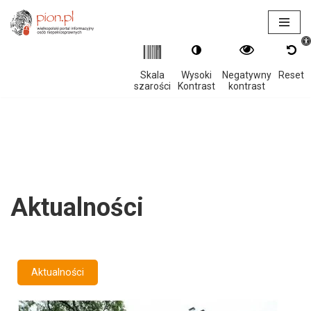
Otwór
Przejdź
do
treści
Skala
Wysoki
Negatywny
Reset
szarości
Kontrast
kontrast
Aktualności
Aktualności