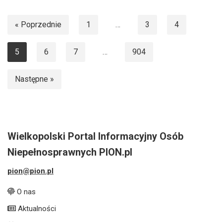
« Poprzednie
1
…
3
4
5
6
7
…
904
Następne »
Wielkopolski Portal Informacyjny Osób
Niepełnosprawnych PION.pl
pion@pion.pl
O nas
Aktualności