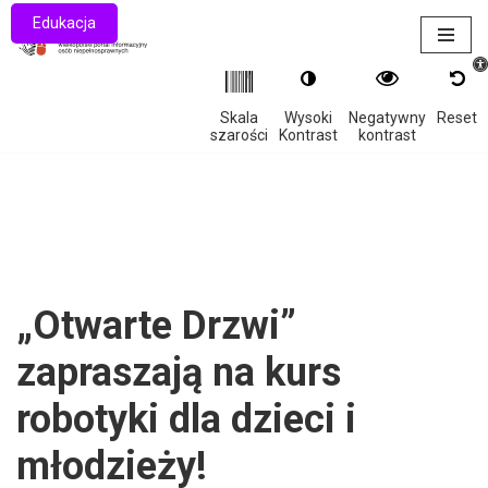
Edukacja
Otwór
Przejdź
do
treści
Skala
Wysoki
Negatywny
Reset
szarości
Kontrast
kontrast
„Otwarte Drzwi”
zapraszają na kurs
robotyki dla dzieci i
młodzieży!