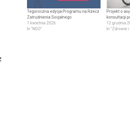
 nauki na
Tegoroczna edycja Programu na Rzecz
Projekt o asy
erunkach.
Zatrudnienia Socjalnego
konsultacji 
awianych
1 kwietnia 2026
12 grudnia 
ompetencje
In "NGO"
In "Zdrowie i
owisku
utacja na
z