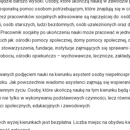
 będzie bardzo wysoki. Osoby, które ukończą naukę w zawodzie
esjonalną pomoc osobom potrzebującym, które znajdują się w cięż
ez pracowników socjalnych adresowane są najczęściej do: osó
, osób starszych, ludzi bezdomnych, osób uzależnionych oraz 
. Pracownik socjalny po ukończeniu nauki może pracować w jedn
ich jak: ośrodki pomocy społecznej, domy pomocy społecznej, o
 stowarzyszenia, fundacje, instytucje zajmujących się sprawami
robociu, ośrodki opiekuńczo – wychowawcze, lecznicze, zakłady 
wanych podjęciem nauki na kierunku asystent osoby niepełnosp
 roku. Jak powszechnie wiadomo asystenci zajmują się wspieran
iennym życiu. Osoby, które ukończą naukę na tym kierunku będą
 nie tylko w wykonywaniu podstawowych czynności, lecz równ
ci społecznych, edukacyjnych i zawodowych.
h wyżej kierunkach jest bezpłatna. Liczba miejsc na obydwu kie