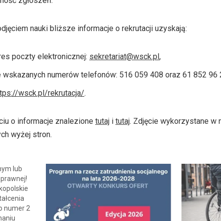
jność zgłoszeń.
ęciem nauki bliższe informacje o rekrutacji uzyskają:
res poczty elektronicznej:
sekretariat@wsck.pl
,
 wskazanych numerów telefonów: 516 059 408 oraz 61 852 96 
tps://wsck.pl/rekrutacja/
.
iu o informacje znalezione
tutaj
i
tutaj
. Zdjęcie wykorzystane w
h wyżej stron.
nym lub
prawnej!
kopolskie
ałcenia
o numer 2
naniu