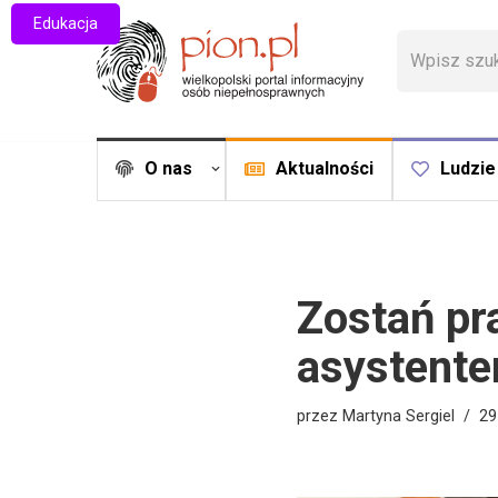
Edukacja
Przejdź
do
treści
O nas
Aktualności
Ludzie
Zostań pr
asystente
przez
Martyna Sergiel
29