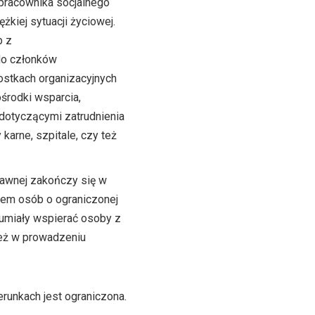
 pracownika socjalnego
kiej sytuacji życiowej.
b z
do członków
ostkach organizacyjnych
środki wsparcia,
 dotyczącymi zatrudnienia
karne, szpitale, czy też
rawnej zakończy się w
iem osób o ograniczonej
 umiały wspierać osoby z
ież w prowadzeniu
runkach jest ograniczona.