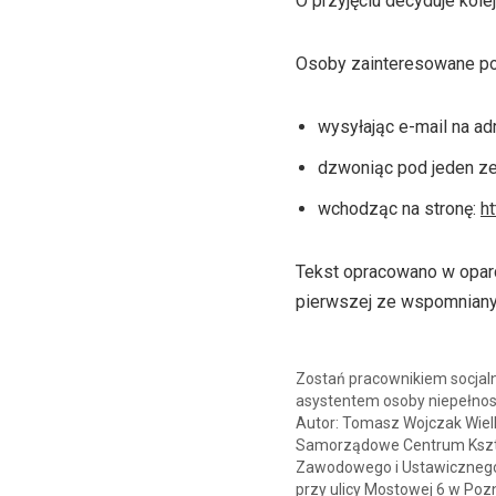
O przyjęciu decyduje kole
Osoby zainteresowane podj
wysyłając e-mail na ad
dzwoniąc pod jeden ze
wchodząc na stronę:
ht
Tekst opracowano w oparc
pierwszej ze wspomnianyc
Zostań pracownikiem socjal
asystentem osoby niepełnos
Autor: Tomasz Wojczak Wiel
Samorządowe Centrum Kszt
Zawodowego i Ustawiczneg
przy ulicy Mostowej 6 w Poz