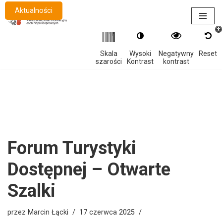
Aktualności
Otwór
Przejdź
do
treści
Skala
Wysoki
Negatywny
Reset
szarości
Kontrast
kontrast
Forum Turystyki
Dostępnej – Otwarte
Szalki
przez
Marcin Łącki
17 czerwca 2025