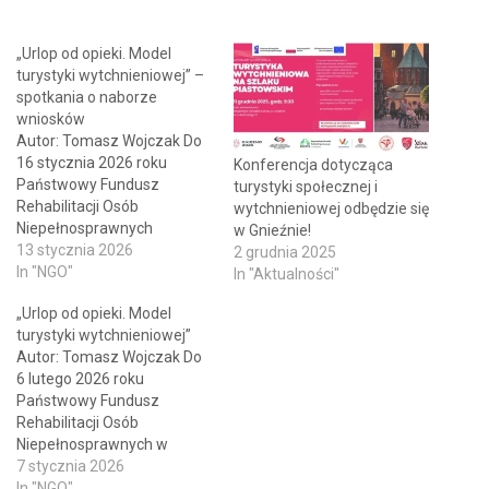
„Urlop od opieki. Model
turystyki wytchnieniowej” –
spotkania o naborze
wniosków
Autor: Tomasz Wojczak Do
16 stycznia 2026 roku
Konferencja dotycząca
Państwowy Fundusz
turystyki społecznej i
Rehabilitacji Osób
wytchnieniowej odbędzie się
Niepełnosprawnych
w Gnieźnie!
przyjmuje zgłoszenia osób
13 stycznia 2026
2 grudnia 2025
zainteresowanych
In "NGO"
In "Aktualności"
udziałem w spotkaniach
„Urlop od opieki. Model
informacyjnych o naborze
turystyki wytchnieniowej”
wniosków grantowych,
Autor: Tomasz Wojczak Do
realizowanym w ramach
6 lutego 2026 roku
projektu „Urlop od opieki.
Państwowy Fundusz
Model turystyki
Rehabilitacji Osób
wytchnieniowej”. Spotkania
Niepełnosprawnych w
adresowane są do
ramach projektu „Urlop od
7 stycznia 2026
przedstawicielek i
opieki. Model turystyki
In "NGO"