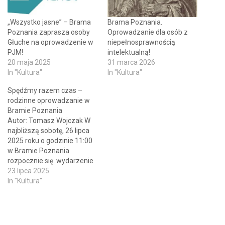
„Wszystko jasne” – Brama
Brama Poznania.
Poznania zaprasza osoby
Oprowadzanie dla osób z
Głuche na oprowadzenie w
niepełnosprawnością
PJM!
intelektualną!
20 maja 2025
31 marca 2026
In "Kultura"
In "Kultura"
Spędźmy razem czas –
rodzinne oprowadzanie w
Bramie Poznania
Autor: Tomasz Wojczak W
najbliższą sobotę, 26 lipca
2025 roku o godzinie 11:00
w Bramie Poznania
rozpocznie się wydarzenie
zatytułowane „Spędźmy
23 lipca 2025
razem czas!”. Wydarzenie
In "Kultura"
adresowane jest do dzieci w
wieku od pięciu do dziesięciu
lat i ich rodziców.
Uczestniczki i uczestnicy