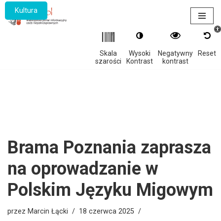
Kultura
Otwór
Przejdź
do
treści
Skala
Wysoki
Negatywny
Reset
szarości
Kontrast
kontrast
Brama Poznania zaprasza
na oprowadzanie w
Polskim Języku Migowym
przez
Marcin Łącki
18 czerwca 2025