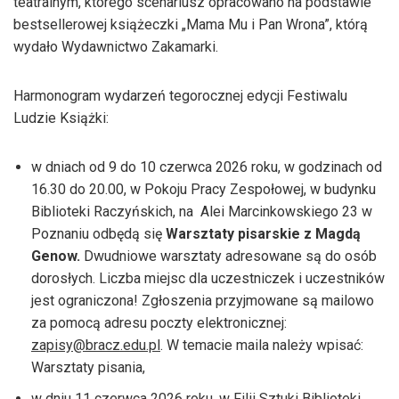
teatralnym, którego scenariusz opracowano na podstawie
bestsellerowej książeczki „Mama Mu i Pan Wrona”, którą
wydało Wydawnictwo Zakamarki.
Harmonogram wydarzeń tegorocznej edycji Festiwalu
Ludzie Książki:
w dniach od 9 do 10 czerwca 2026 roku, w godzinach od
16.30 do 20.00, w Pokoju Pracy Zespołowej, w budynku
Biblioteki Raczyńskich, na Alei Marcinkowskiego 23 w
Poznaniu odbędą się
Warsztaty pisarskie z Magdą
Genow.
Dwudniowe warsztaty adresowane są do osób
dorosłych. Liczba miejsc dla uczestniczek i uczestników
jest ograniczona! Zgłoszenia przyjmowane są mailowo
za pomocą adresu poczty elektronicznej:
zapisy@bracz.edu.pl
. W temacie maila należy wpisać:
Warsztaty pisania,
w dniu 11 czerwca 2026 roku, w Filii Sztuki Biblioteki