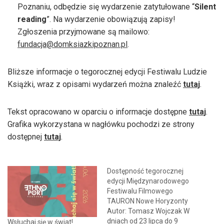
Poznaniu, odbędzie się wydarzenie zatytułowane “
Silent
reading
”. Na wydarzenie obowiązują zapisy!
Zgłoszenia przyjmowane są mailowo:
fundacja@domksiazkipoznan.pl
.
Bliższe informacje o tegorocznej edycji Festiwalu Ludzie
Książki, wraz z opisami wydarzeń można znaleźć
tutaj
.
Tekst opracowano w oparciu o informacje dostępne
tutaj
.
Grafika wykorzystana w nagłówku pochodzi ze strony
dostępnej
tutaj
.
Dostępność tegorocznej
edycji Międzynarodowego
Festiwalu Filmowego
TAURON Nowe Horyzonty
Autor: Tomasz Wojczak W
dniach od 23 lipca do 9
Wsłuchaj się w świat!