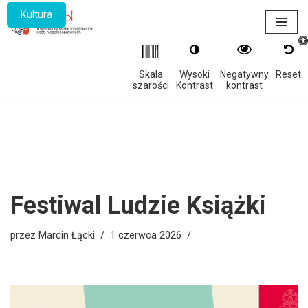
Kultura
Otwór
Przejdź
do
treści
Skala
Wysoki
Negatywny
Reset
szarości
Kontrast
kontrast
Festiwal Ludzie Książki
przez
Marcin Łącki
1 czerwca 2026