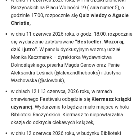
Raczyńskich na Placu Wolności 19 ( sala numer 5), o
godzinie 17.00, rozpocznie się
Quiz wiedzy o Agacie
Christie,
w dniu 11 czerwca 2026 roku, o godz. 18.00, rozpocznie
się wydarzenie zatytułowane
“Bestseller. Wczoraj,
dziś i jutro”.
W panelu dyskusyjnym wezmą udział
Monika Kaczmarek – dyrektorka Wydawnictwa
Dolnośląskiego, pisarka Magda Genow oraz Panie
Aleksandra Leśniak (@alex.andthebooks) i Justyna
Wachowska (@slowbuk),
w dniach 12 i 13 czerwca, 2026 roku, w ramach
omawianego Festiwalu odbędzie się
Kiermasz książki
używanej.
Wydarzenie to będzie miało miejsce w holu
Biblioteki Raczyńskich. Kiermasz to niepowtarzalna
okazja do odkrycia ciekawych książek,
w dniu 12 czerwca 2026 roku, w budynku Biblioteki