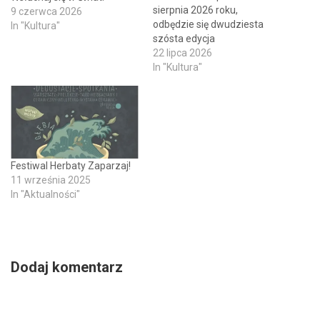
sierpnia 2026 roku,
9 czerwca 2026
odbędzie się dwudziesta
In "Kultura"
szósta edycja
Międzynarodowego
22 lipca 2026
Festiwalu Filmowego
In "Kultura"
TAURON Nowe Horyzonty!
Pierwsza odsłona Festiwalu
stworzonego przez
Romana Gutka odbyła się w
Sanoku w roku 2001.W
latach 2002- 2005
Festiwal Herbaty Zaparzaj!
festiwalowe wydarzenia
11 września 2025
odbywały się w Cieszynie, a
In "Aktualności"
od roku…
Dodaj komentarz