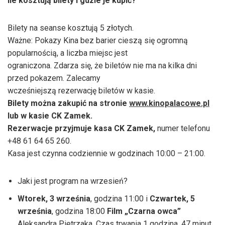
Ile kosztują bilety i gdzie je kupić?
Bilety na seanse kosztują 5 złotych.
Ważne: Pokazy Kina bez barier cieszą się ogromną
popularnością, a liczba miejsc jest
ograniczona. Zdarza się, że biletów nie ma na kilka dni
przed pokazem. Zalecamy
wcześniejszą rezerwację biletów w kasie.
Bilety można zakupić na stronie
www.kinopalacowe.pl
lub w kasie CK Zamek.
Rezerwacje przyjmuje kasa CK Zamek,
numer telefonu
+48 61 64 65 260.
Kasa jest czynna codziennie w godzinach 10:00 – 21:00.
Jaki jest program na wrzesień?
Wtorek, 3 września
, godzina 11:00 i
Czwartek, 5
września
, godzina 18:00
Film „Czarna owca”
Aleksandra Pietrzaka. Czas trwania 1 godzina, 47 minut