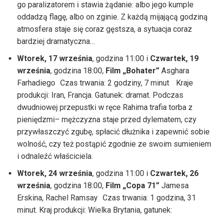
go paralizatorem i stawia żądanie: albo jego kumple
oddadzą flagę, albo on zginie. Z każdą mijającą godziną
atmosfera staje się coraz gęstsza, a sytuacja coraz
bardziej dramatyczna…
Wtorek, 17 września
, godzina 11:00 i
Czwartek, 19
września
, godzina 18:00,
Film „Bohater”
Asghara
Farhadiego Czas trwania: 2 godziny, 7 minut Kraje
produkcji: Iran, Francja. Gatunek: dramat. Podczas
dwudniowej przepustki w ręce Rahima trafia torba z
pieniędzmi– mężczyzna staje przed dylematem, czy
przywłaszczyć zgubę, spłacić dłużnika i zapewnić sobie
wolność, czy też postąpić zgodnie ze swoim sumieniem
i odnaleźć właściciela.
Wtorek, 24 września
, godzina 11:00 i
Czwartek, 26
września
, godzina 18:00,
Film „Copa 71”
Jamesa
Erskina, Rachel Ramsay Czas trwania: 1 godzina, 31
minut. Kraj produkcji: Wielka Brytania, gatunek: