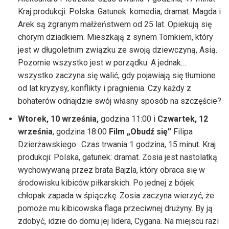
Kraj produkcji: Polska. Gatunek: komedia, dramat. Magda i
Arek są zgranym małżeństwem od 25 lat. Opiekują się
chorym dziadkiem. Mieszkają z synem Tomkiem, który
jest w długoletnim związku ze swoją dziewczyną, Asią.
Pozornie wszystko jest w porządku. A jednak…
wszystko zaczyna się walić, gdy pojawiają się tłumione
od lat kryzysy, konflikty i pragnienia. Czy każdy z
bohaterów odnajdzie swój własny sposób na szczęście?
Wtorek, 10 września,
godzina 11:00 i
Czwartek, 12
września
, godzina 18:00
Film „Obudź się”
Filipa
Dzierżawskiego Czas trwania 1 godzina, 15 minut. Kraj
produkcji: Polska, gatunek: dramat. Zosia jest nastolatką
wychowywaną przez brata Bajzla, który obraca się w
środowisku kibiców piłkarskich. Po jednej z bójek
chłopak zapada w śpiączkę. Zosia zaczyna wierzyć, że
pomoże mu kibicowska flaga przeciwnej drużyny. By ją
zdobyć, idzie do domu jej lidera, Cygana. Na miejscu razi