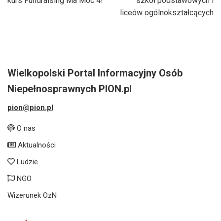
kurs Fundraising Ma Moc 4!
szkół podstawowych i
liceów ogólnokształcących
Wielkopolski Portal Informacyjny Osób
Niepełnosprawnych PION.pl
pion@pion.pl
O nas
Aktualności
Ludzie
NGO
Wizerunek OzN