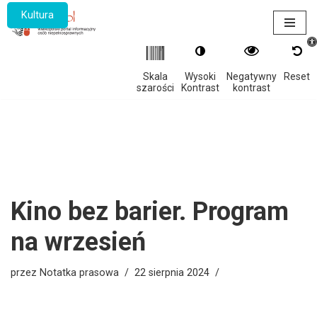
Kultura
Otwór
Przejdź
do
treści
Skala
Wysoki
Negatywny
Reset
szarości
Kontrast
kontrast
Kino bez barier. Program
na wrzesień
przez
Notatka prasowa
22 sierpnia 2024