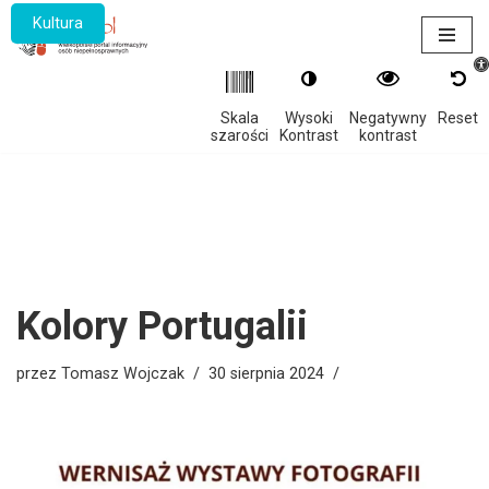
Kultura
Otwór
Przejdź
do
treści
Skala
Wysoki
Negatywny
Reset
szarości
Kontrast
kontrast
Kolory Portugalii
przez
Tomasz Wojczak
30 sierpnia 2024