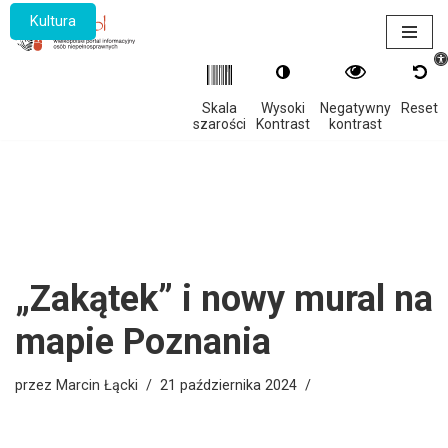
Kultura
Otwór
Przejdź
do
treści
Skala
Wysoki
Negatywny
Reset
szarości
Kontrast
kontrast
„Zakątek” i nowy mural na
mapie Poznania
przez
Marcin Łącki
21 października 2024