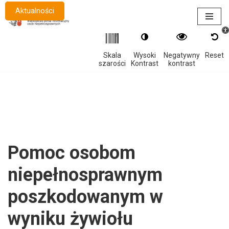
Aktualności
Otwór
Przejdź
do
treści
Skala
Wysoki
Negatywny
Reset
szarości
Kontrast
kontrast
Pomoc osobom
niepełnosprawnym
poszkodowanym w
wyniku żywiołu