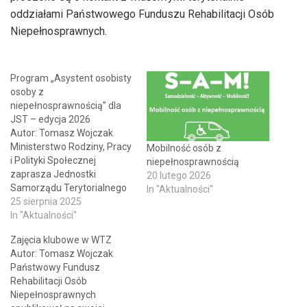
oddziałami Państwowego Funduszu Rehabilitacji Osób
Niepełnosprawnych.
Program „Asystent osobisty
osoby z
niepełnosprawnością” dla
JST – edycja 2026
Autor: Tomasz Wojczak
Ministerstwo Rodziny, Pracy
Mobilność osób z
i Polityki Społecznej
niepełnosprawnością
zaprasza Jednostki
20 lutego 2026
Samorządu Terytorialnego
In "Aktualności"
do wzięcia udziału w
25 sierpnia 2025
Programie zatytułowanym
In "Aktualności"
„Asystent osobisty osoby z
Zajęcia klubowe w WTZ
niepełnosprawnością” na
Autor: Tomasz Wojczak
2026 rok. Omawiane
Państwowy Fundusz
przedsięwzięcie ma na celu
Rehabilitacji Osób
zapewnienie osobom z
Niepełnosprawnych
niepełnosprawnościami