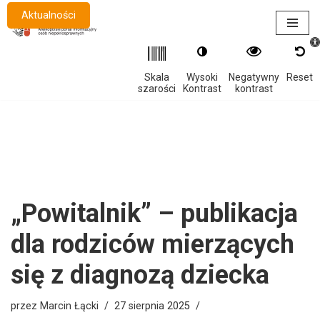
Aktualności
Otwór
Przejdź
do
treści
Skala
Wysoki
Negatywny
Reset
szarości
Kontrast
kontrast
„Powitalnik” – publikacja
dla rodziców mierzących
się z diagnozą dziecka
przez
Marcin Łącki
27 sierpnia 2025