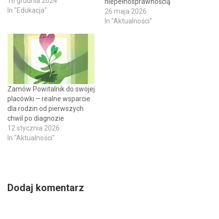
przysługują fundusze
16 grudnia 2024
niepełnosprawnością
finansowe, a komu inne
In "Edukacja"
26 maja 2026
wsparcie? Na co zwrócić
In "Aktualności"
uwagę, wysyłając dziecko
do żłobka? To tylko niektóre
wątpliwości, z którymi
codziennie mierzą się
rodzice dzieci z
niepełnosprawnościami.
Miasto przygotowało dwa
Zamów Powitalnik do swojej
specjalistyczne informatory,
placówki – realne wsparcie
które stanowią…
dla rodzin od pierwszych
chwil po diagnozie
12 stycznia 2026
In "Aktualności"
Dodaj komentarz