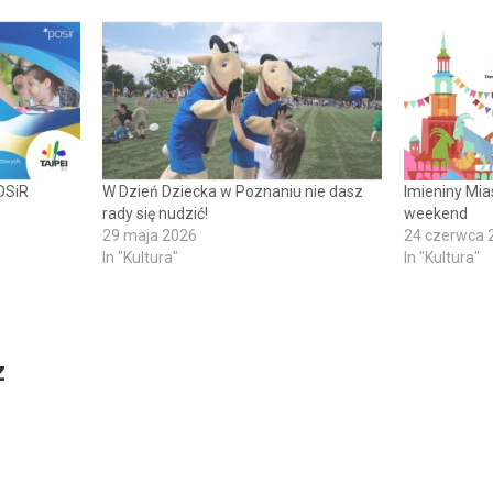
OSiR
W Dzień Dziecka w Poznaniu nie dasz
Imieniny Mia
rady się nudzić!
weekend
29 maja 2026
24 czerwca 
In "Kultura"
In "Kultura"
z