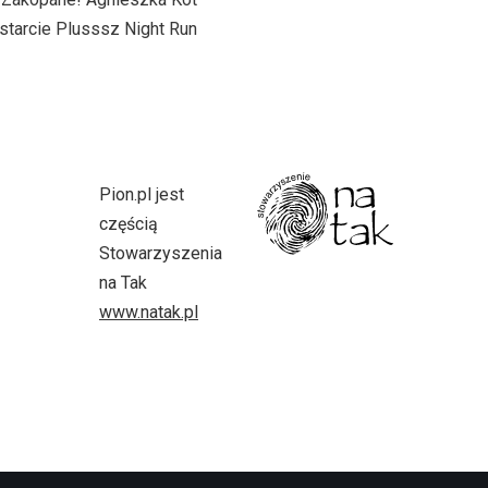
 starcie Plusssz Night Run
Pion.pl jest
częścią
Stowarzyszenia
na Tak
www.natak.pl