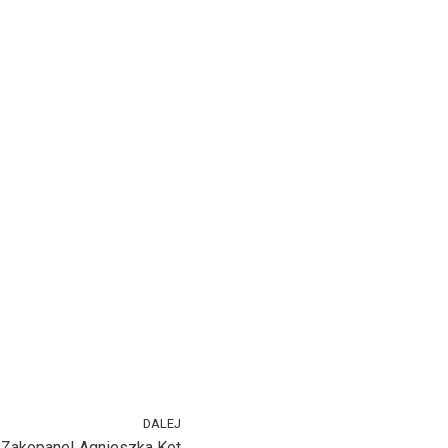
DALEJ
 Zakopane! Agnieszka Kot