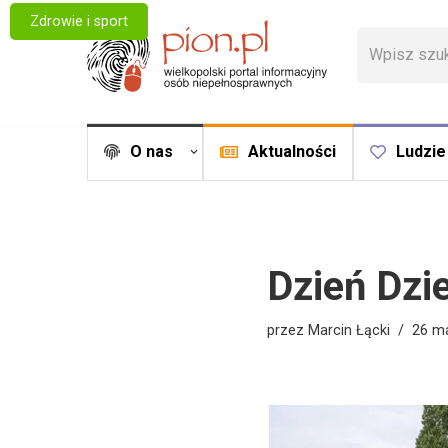
Zdrowie i sport
Przejdź
do
treści
O nas
Aktualności
Ludzie
Dzień Dzi
przez
Marcin Łącki
26 m