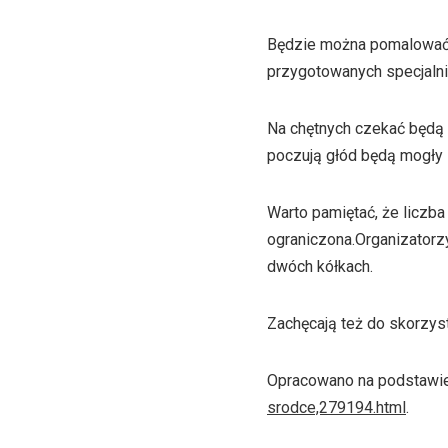
Będzie można pomalować t
przygotowanych specjalnie
Na chętnych czekać będą 
poczują głód będą mogły 
Warto pamiętać, że licz
ograniczona.Organizatorzy
dwóch kółkach.
Zachęcają też do skorzyst
Opracowano na podstawi
srodce,279194.html
.