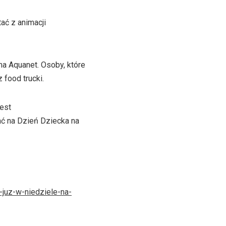
ać z animacji
ma Aquanet. Osoby, które
food trucki.
est
ać na Dzień Dziecka na
juz-w-niedziele-na-