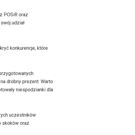
ez POSiR oraz
swój udział
kryć konkurencje, które
w przygotowanych
 na drobny prezent. Warto
otowały niespodzianki dla
szych uczestników
do skoków oraz