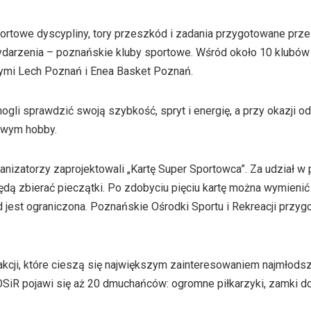
ortowe dyscypliny, tory przeszkód i zadania przygotowane prz
darzenia – poznańskie kluby sportowe. Wśród około 10 klubów 
ymi Lech Poznań i Enea Basket Poznań.
li sprawdzić swoją szybkość, spryt i energię, a przy okazji od
owym hobby.
ganizatorzy zaprojektowali „Kartę Super Sportowca”. Za udział 
ędą zbierać pieczątki. Po zdobyciu pięciu kartę można wymienić
d jest ograniczona. Poznańskie Ośrodki Sportu i Rekreacji przyg
rakcji, które cieszą się największym zainteresowaniem najmłod
OSiR pojawi się aż 20 dmuchańców: ogromne piłkarzyki, zamki 