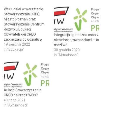
Weź udział w warsztacie
Stowarzyszenia CREO
Miasto Poznań oraz
Stowarzyszenie Centrum
Rozwoju Edukacji
Obywatelskiej CREO
Integracja społeczna osób z
zapraszają do udziału w
niepełnosprawnościami – to
sierpniowym warsztacie,
19 sierpnia 2022
możliwe
odbywającym się w ramach
In "Edukacja"
30 grudnia 2020
Poznańskiej Akademii
In "Aktualności"
Wolontariatu. Projekt
realizuje wspomniane na
wstępie Stowarzyszenie
CREO, które od lat aktywnie
działa na rzecz rozwoju
wolontariatu w naszym
mieście. Dzięki Poznańskiej
Aukcje Stowarzyszenia
Akademii Wolontariatu
CREO na rzecz WOŚP
zarówno osoby posiadające
4 lutego 2021
doświadczenie w…
In "Aktualności"