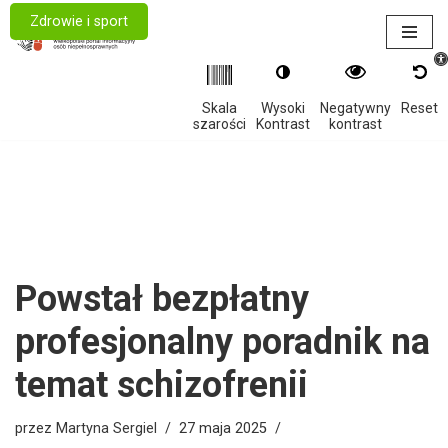
Zdrowie i sport
Otwór
Przejdź
do
treści
Skala
Wysoki
Negatywny
Reset
szarości
Kontrast
kontrast
Powstał bezpłatny
profesjonalny poradnik na
temat schizofrenii
przez
Martyna Sergiel
27 maja 2025