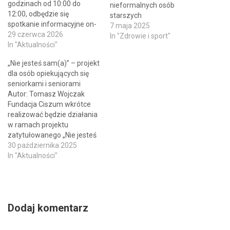
godzinach od 10:00 do
nieformalnych osób
12:00, odbędzie się
starszych
spotkanie informacyjne on-
7 maja 2025
line, które adresowane jest
29 czerwca 2026
In "Zdrowie i sport"
do przedstawicielek i
In "Aktualności"
przedstawicieli podmiotów
„Nie jesteś sam(a)” – projekt
medycznych potencjalnie
dla osób opiekujących się
zainteresowanych
seniorkami i seniorami
złożeniem wniosku o
Autor: Tomasz Wojczak
dofinansowanie projektu, w
Fundacja Ciszum wkrótce
ramach naboru
realizować będzie działania
zatytułowanego „Standard
w ramach projektu
świadczenia dziennego dla
zatytułowanego „Nie jesteś
osób z otępieniem”. Na
sam(a)”, który adresowany
30 października 2025
omawiane spotkanie…
jest do opiekunów osób
In "Aktualności"
starszych mieszkających w
województwach
wielkopolskim i lubuskim.
Inicjatywa służy
Dodaj komentarz
zapewnieniu pomocy
psychologicznej osobom
opiekującym się seniorkami i