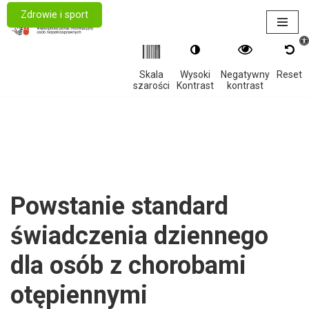
Zdrowie i sport
Otwór
Przejdź
do
treści
Skala
Wysoki
Negatywny
Reset
szarości
Kontrast
kontrast
Powstanie standard
świadczenia dziennego
dla osób z chorobami
otępiennymi