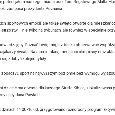
ię potencjałem naszego miasta oraz Toru Regatowego Malta –k
ek, zastępca prezydenta Poznania.
lkich sportowych emocji, ale także święto otwarte dla mieszkań
trzostw – nie tylko na trybunach, ale również w specjalnie przy
odwiedzający Poznań będą mogli z bliska obserwować współza
kajakarzy świata. Na starcie staną medaliści olimpijscy oraz aktu
i się zdobyć kolejne tytuły.
y zobaczyć sport na najwyższym poziomie bez wymogu wyjazdu 
działać ma otwarta dla każdego Strefa Kibica, zlokalizowana pr
y ulicy Jana Pawła II.
godzinach 11:00-16:00, przygotowano różnorodny program aktyw