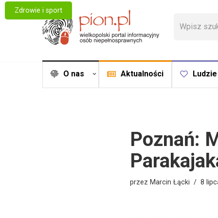
Zdrowie i sport
Przejdź
do
treści
O nas
Aktualności
Ludzie
Poznań: M
Parakajak
przez
Marcin Łącki
8 lip