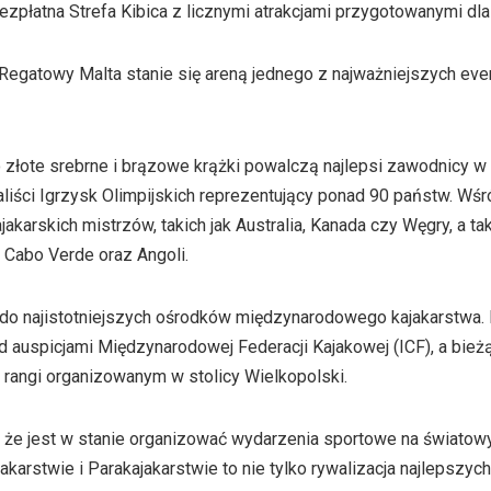
zpłatna Strefa Kibica z licznymi atrakcjami przygotowanymi dla
r Regatowy Malta stanie się areną jednego z najważniejszych ev
 złote srebrne i brązowe krążki powalczą najlepsi zawodnicy w
liści Igrzysk Olimpijskich reprezentujący ponad 90 państw. Wśró
ajakarskich mistrzów, takich jak Australia, Kanada czy Węgry, a 
, Cabo Verde oraz Angoli.
 do najistotniejszych ośrodków międzynarodowego kajakarstwa. 
auspicjami Międzynarodowej Federacji Kajakowej (ICF), a bie
 rangi organizowanym w stolicy Wielkopolski.
, że jest w stanie organizować wydarzenia sportowe na świato
karstwie i Parakajakarstwie to nie tylko rywalizacja najlepszyc