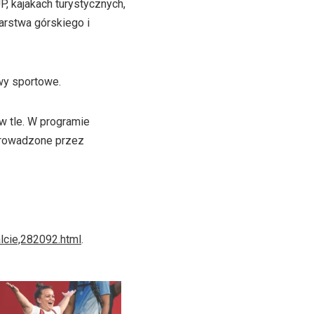
, kajakach turystycznych,
arstwa górskiego i
wy sportowe.
w tle. W programie
 prowadzone przez
lcie,282092.html
.