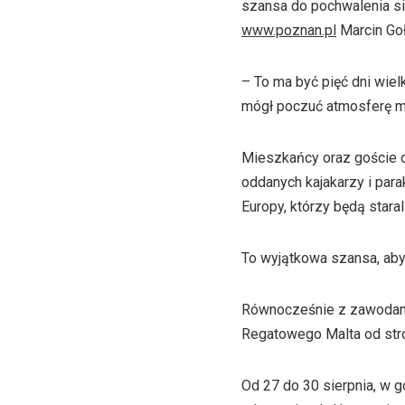
szansa do pochwalenia s
www.poznan.pl
Marcin Goł
– To ma być pięć dni wie
mógł poczuć atmosferę mis
Mieszkańcy oraz goście 
oddanych kajakarzy i para
Europy, którzy będą staral
To wyjątkowa szansa, ab
Równocześnie z zawodami 
Regatowego Malta od stron
Od 27 do 30 sierpnia, w 