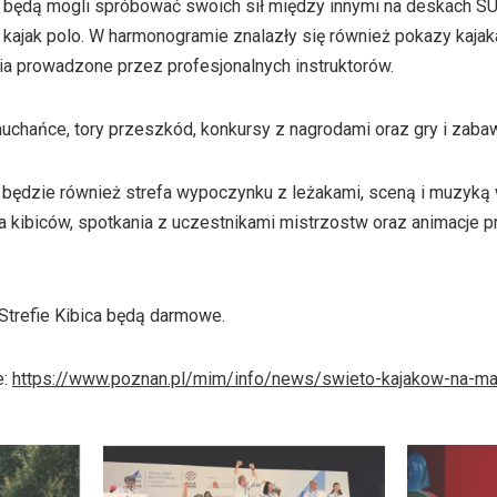
y będą mogli spróbować swoich sił między innymi na deskach SUP
kajak polo. W harmonogramie znalazły się również pokazy kajak
ia prowadzone przez profesjonalnych instruktorów.
uchańce, tory przeszkód, konkursy z nagrodami oraz gry i zaba
u będzie również strefa wypoczynku z leżakami, sceną i muzyką 
a kibiców, spotkania z uczestnikami mistrzostw oraz animacje
trefie Kibica będą darmowe.
e:
https://www.poznan.pl/mim/info/news/swieto-kajakow-na-ma