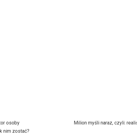
tor osoby
Milion myśli naraz, czyli: rea
k nim zostać?