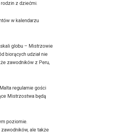
 rodzin z dziećmi.
entów w kalendarzu
 skali globu – Mistrzowie
d biorących udział nie
także zawodników z Peru,
Malta regularnie gości
żące Mistrzostwa będą
wym poziomie.
h zawodników, ale także