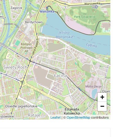
+
−
Leaflet
| ©
OpenStreetMap
contributors