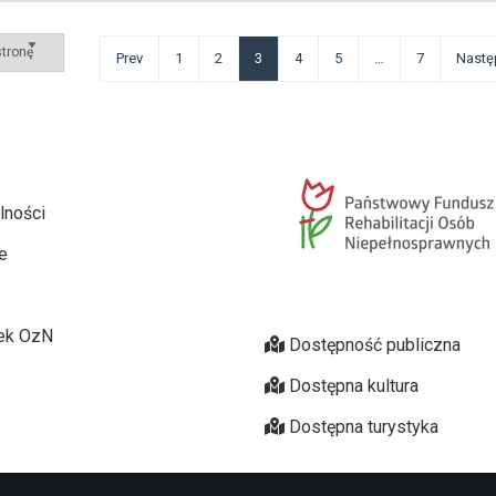
Prev
1
2
3
4
5
…
7
Nastę
lności
e
ek OzN
Dostępność publiczna
Dostępna kultura
Dostępna turystyka