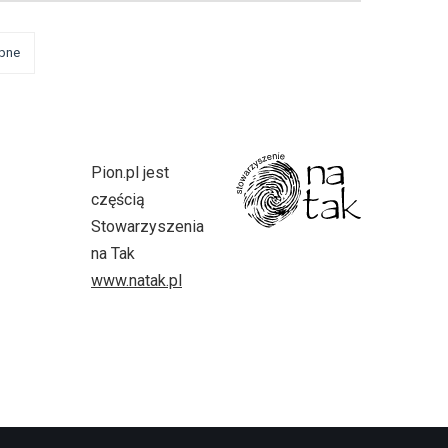
pne
Pion.pl jest
częścią
Stowarzyszenia
na Tak
www.natak.pl