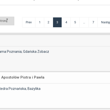
Prev
1
2
3
4
5
…
7
Nastę
 Brama Poznania; Gdańska
Zobacz
 Apostołów Piotra i Pawła
atedra Poznańska; Bazylika