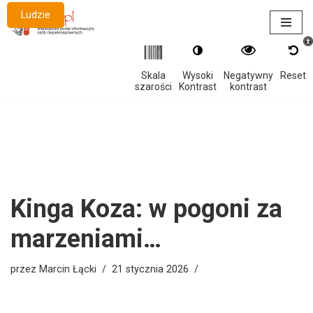
Ludzie
Otwór
Przejdź
do
treści
Skala
Wysoki
Negatywny
Reset
szarości
Kontrast
kontrast
Kinga Koza: w pogoni za
marzeniami…
przez
Marcin Łącki
21 stycznia 2026