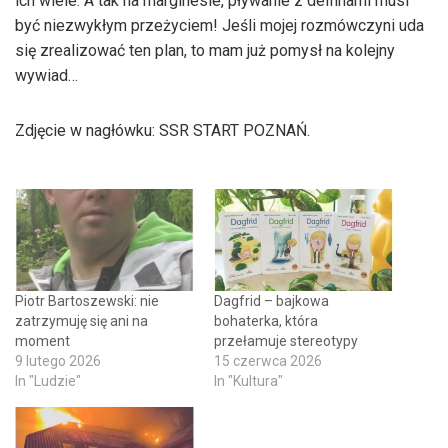
ich wiele. A tak na marginesie, pływanie z delfinami musi
być niezwykłym przeżyciem! Jeśli mojej rozmówczyni uda
się zrealizować ten plan, to mam już pomysł na kolejny
wywiad…
Zdjęcie w nagłówku: SSR START POZNAŃ.
Piotr Bartoszewski: nie
Dagfrid – bajkowa
zatrzymuję się ani na
bohaterka, która
moment
przełamuje stereotypy
9 lutego 2026
15 czerwca 2026
In "Ludzie"
In "Kultura"