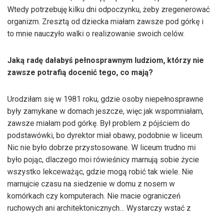
Wtedy potrzebuję kilku dni odpoczynku, żeby zregenerować
organizm. Zresztą od dziecka miałam zawsze pod górkę i
to mnie nauczyło walki o realizowanie swoich celów.
Jaką radę dałabyś pełnosprawnym ludziom, którzy nie
zawsze potrafią docenić tego, co mają?
Urodziłam się w 1981 roku, gdzie osoby niepełnosprawne
były zamykane w domach jeszcze, więc jak wspomniałam,
zawsze miałam pod górkę. Był problem z pójściem do
podstawówki, bo dyrektor miał obawy, podobnie w liceum.
Nic nie było dobrze przystosowane. W liceum trudno mi
było pojąc, dlaczego moi rówieśnicy marnują sobie życie
wszystko lekceważąc, gdzie mogą robić tak wiele. Nie
marnujcie czasu na siedzenie w domu z nosem w
komórkach czy komputerach. Nie macie ograniczeń
ruchowych ani architektonicznych… Wystarczy wstać z