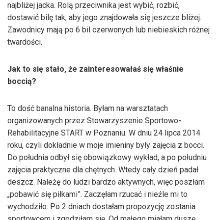
najbliżej jacka. Rolą przeciwnika jest wybić, rozbić,
dostawić bilę tak, aby jego znajdowała się jeszcze bliżej.
Zawodnicy mają po 6 bil czerwonych lub niebieskich różnej
twardości.
Jak to się stało, że zainteresowałaś się właśnie
boccią?
To dość banalna historia. Byłam na warsztatach
organizowanych przez Stowarzyszenie Sportowo-
Rehabilitacyjne START w Poznaniu. W dniu 24 lipca 2014
roku, czyli dokładnie w moje imieniny były zajęcia z bocci.
Do południa odbył się obowiązkowy wykład, a po południu
zajęcia praktyczne dla chętnych. Wtedy cały dzień padał
deszcz. Należę do ludzi bardzo aktywnych, więc poszłam
„pobawić się piłkami”. Zaczęłam rzucać i nieźle mi to
wychodziło. Po 2 dniach dostałam propozycję zostania
sportowcem i zgodziłam się. Od małego miałam duszę