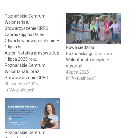
Poznańskie Centrum
Wolontariatu i
Stowarzyszenie CREO
zapraszają na Dzień
Otwarty w nowej siedzibie –
1 lipca br.
Nowa siedziba
Autor: Notatka prasowa Już
Poznańskiego Centrum
1 lipca 2025 roku
Wolontariatu oficjalnie
Poznańskie Centrum
otwarta!
Wolontariatu oraz
4 lipca 2025
Stowarzyszenie CREO
In "Aktualności"
otwierają drzwi swojej
30 czerwca 2025
nowej siedziby przy ulicy
In "Aktualności"
Kutrzeby 16G/124 w
Poznaniu. Uroczysty Dzień
Otwarty, zaplanowany w
godzinach 10:00-15:00,
będzie okazją do poznania
organizacji rozwijających
Poznańskie Centrum
wolontariat w mieście.