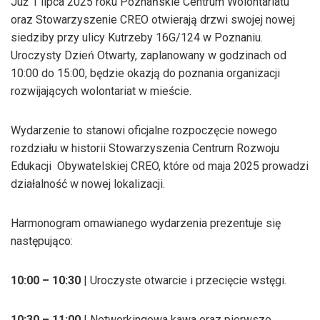
Już 1 lipca 2025 roku Poznańskie Centrum Wolontariatu
oraz Stowarzyszenie CREO otwierają drzwi swojej nowej
siedziby przy ulicy Kutrzeby 16G/124 w Poznaniu.
Uroczysty Dzień Otwarty, zaplanowany w godzinach od
10:00 do 15:00, będzie okazją do poznania organizacji
rozwijających wolontariat w mieście.
Wydarzenie to stanowi oficjalne rozpoczęcie nowego
rozdziału w historii Stowarzyszenia Centrum Rozwoju
Edukacji Obywatelskiej CREO, które od maja 2025 prowadzi
działalność w nowej lokalizacji.
Harmonogram omawianego wydarzenia prezentuje się
następująco:
10:00 – 10:30
| Uroczyste otwarcie i przecięcie wstęgi.
10:30 – 11:00
| Networkingowa kawa oraz pierwsze