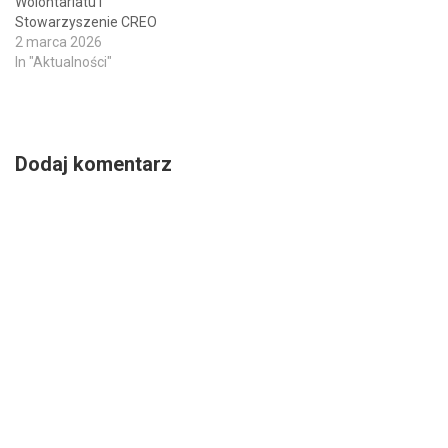
Wolontariatu i
Wydarzenie to stanowi
Stowarzyszenie CREO
oficjalne rozpoczęcie
2 marca 2026
nowego rozdziału w
In "Aktualności"
historii…
Dodaj komentarz