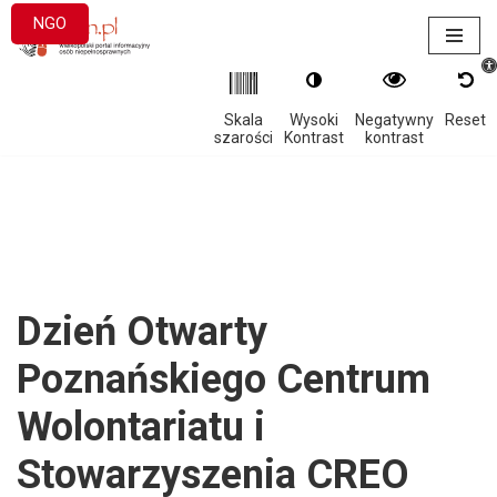
NGO
Otwór
Przejdź
do
treści
Skala
Wysoki
Negatywny
Reset
szarości
Kontrast
kontrast
Dzień Otwarty
Poznańskiego Centrum
Wolontariatu i
Stowarzyszenia CREO