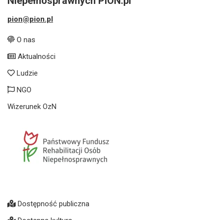
Niepełnosprawnych PION.pl
pion@pion.pl
O nas
Aktualności
Ludzie
NGO
Wizerunek OzN
Dostępność publiczna