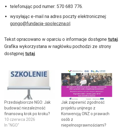
telefonując pod numer: 570 683 776.
wysyłając e-mail na adres poczty elektronicznej:
gongo@fundacja-spoleczna.pl
.
Tekst opracowano w oparciu o informacje dostępne
tutaj
.
Grafika wykorzystana w nagłówku pochodzi ze strony
dostępnej
tutaj
.
Przedsiębiorcze NGO: Jak
Jak zapewnić zgodność
budować niezależność
projektu unijnego z
finansową krok po kroku?
Konwencją ONZ o prawach
10 czerwca 2026
osób z
In "NGO"
niepełnosprawnościami?