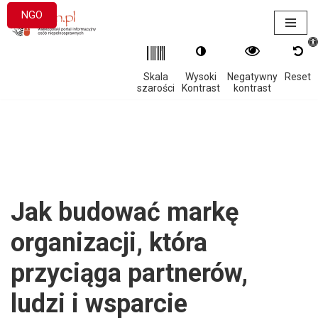
NGO
Otwór
Przejdź
do
treści
Skala
Wysoki
Negatywny
Reset
szarości
Kontrast
kontrast
Jak budować markę
organizacji, która
przyciąga partnerów,
ludzi i wsparcie