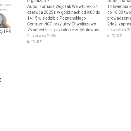
organizacji?
Autor: Toma
Autor: Tomasz Wojczak We wtorek, 24
14 kwietnia 
czerwca 2025 r. w godzinach od 9:00 do
do 18:00 twór
14:15 w siedzibie Poznańskiego
prowadzenia 
Centrum NGO przy ulicy Chwaliszewo
2do2 zaprasz
75 odbędzie się szkolenie zatytułowane
przedstawici
9 kwietnia 2
i i PR
„Bezpłatny czas antenowy w telewizji i
9 czerwca 2025
na bezpłatne
In "NGO"
radiu – jak promować działania swojej
In "NGO"
zatytułowan
organizacji?”. Omawiane wydarzenie
w organizacj
adresowane jest do osób działających
udziału w o
w poznańskich…
znakomita s
praktycznej
z