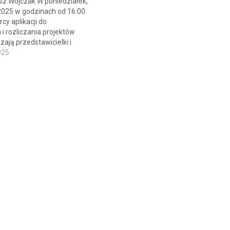
sz Wojczak W poniedziałek,
2025 w godzinach od 16:00
cy aplikacji do
i rozliczania projektów
ają przedstawicielki i
eli organizacji społecznych
025
 szkolenie online
e „ABC wkładów własnych
i pozarządowej”. Wzięcie
mawianym webinarium to
posobność do zdobycia
…