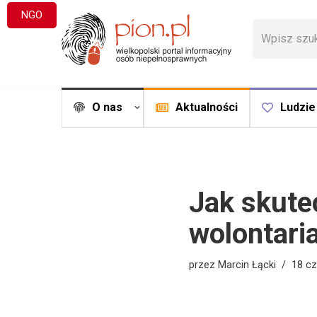
NGO
Przejdź
do
treści
O nas
Aktualności
Ludzie
Jak skute
wolontari
przez
Marcin Łącki
18 c