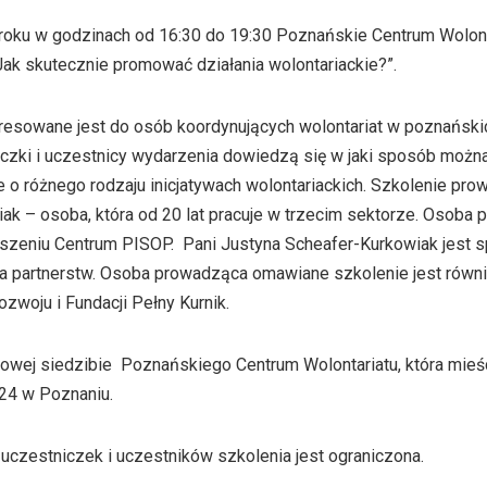
 roku w godzinach od 16:30 do 19:30 Poznańskie Centrum Wolont
Jak skutecznie promować działania wolontariackie?”.
esowane jest do osób koordynujących wolontariat w poznańskic
zki i uczestnicy wydarzenia dowiedzą się w jaki sposób możn
 o różnego rodzaju inicjatywach wolontariackich. Szkolenie pro
ak – osoba, która od 20 lat pracuje w trzecim sektorze. Osoba 
szeniu Centrum PISOP. Pani Justyna Scheafer-Kurkowiak jest s
ia partnerstw. Osoba prowadząca omawiane szkolenie jest równ
ozwoju i Fundacji Pełny Kurnik.
owej siedzibie Poznańskiego Centrum Wolontariatu, która mieści
24 w Poznaniu.
uczestniczek i uczestników szkolenia jest ograniczona.