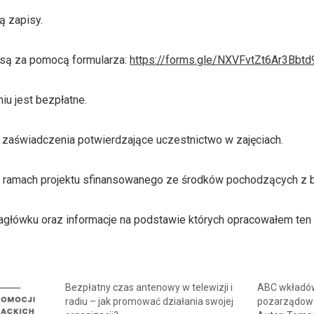
ą zapisy.
są za pomocą formularza:
https://forms.gle/NXVFvtZt6Ar3Bbtd
iu jest bezpłatne.
 zaświadczenia potwierdzające uczestnictwo w zajęciach.
w ramach projektu sfinansowanego ze środków pochodzących z b
agłówku oraz informacje na podstawie których opracowałem ten 
Bezpłatny czas antenowy w telewizji i
ABC wkładów
radiu – jak promować działania swojej
pozarządow