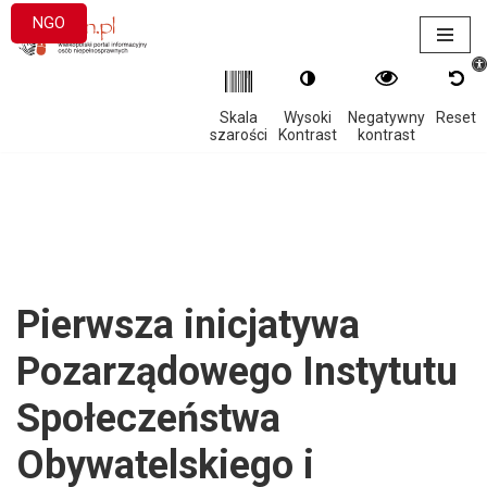
NGO
Otwór
Przejdź
do
treści
Skala
Wysoki
Negatywny
Reset
szarości
Kontrast
kontrast
Pierwsza inicjatywa
Pozarządowego Instytutu
Społeczeństwa
Obywatelskiego i