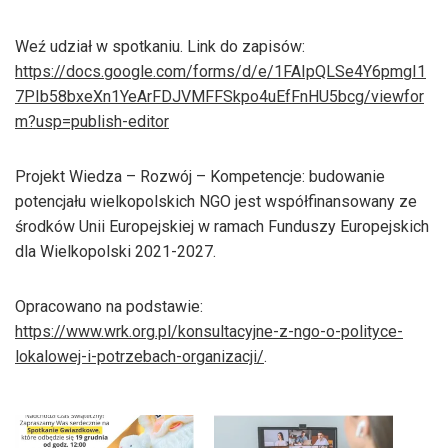
Weź udział w spotkaniu. Link do zapisów:
https://docs.google.com/forms/d/e/1FAIpQLSe4Y6pmgI1
7PIb58bxeXn1YeArFDJVMFFSkpo4uEfFnHU5bcg/viewfor
m?usp=publish-editor
Projekt Wiedza – Rozwój – Kompetencje: budowanie
potencjału wielkopolskich NGO jest współfinansowany ze
środków Unii Europejskiej w ramach Funduszy Europejskich
dla Wielkopolski 2021-2027.
Opracowano na podstawie:
https://www.wrk.org.pl/konsultacyjne-z-ngo-o-polityce-
lokalowej-i-potrzebach-organizacji/
.