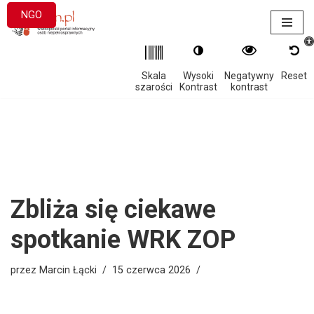
NGO
Otwór
Przejdź
do
treści
Skala
Wysoki
Negatywny
Reset
szarości
Kontrast
kontrast
Zbliża się ciekawe
spotkanie WRK ZOP
przez
Marcin Łącki
15 czerwca 2026