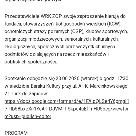
Przedstawiciele WRK ZOP swoje zaproszenie kierują do
fundacji, stowarzyszeń, kół gospodyń wiejskich (KGW),
ochotniczych straży pożarnych (OSP), klubów sportowych,
organizacji młodzieżowych, senioralnych, kulturalnych,
ekologicznych, społecznych oraz wszystkich innych
podmiotów działających na rzecz mieszkańców i
pobliskich społeczności.
Spotkanie odbędzie się 23.06.2026 (wtorek) o godz. 17:30
w siedzibie Baraku Kultury przy ul. Al. K. Marcinkowskiego
21. Link do zapisów:
https://docs.google.com/forms/d/e/1FAIpQLSe4Y6pmgI1
7PIb58bxeXn1YeArFDJVMFFSkpo4uEfFnHU5bcg/viewfor
m?usp=publish-editor
PROGRAM