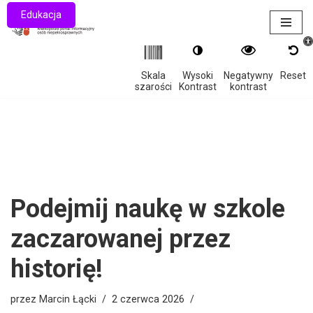
Edukacja
Otwór
Przejdź
do
treści
Skala
Wysoki
Negatywny
Reset
szarości
Kontrast
kontrast
Podejmij naukę w szkole
zaczarowanej przez
historię!
przez
Marcin Łącki
2 czerwca 2026