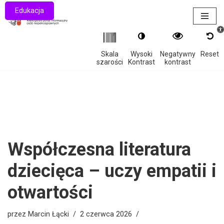
Edukacja
Otwór
Przejdź
do
treści
Skala
Wysoki
Negatywny
Reset
szarości
Kontrast
kontrast
Współczesna literatura
dziecięca – uczy empatii i
otwartości
przez
Marcin Łącki
2 czerwca 2026