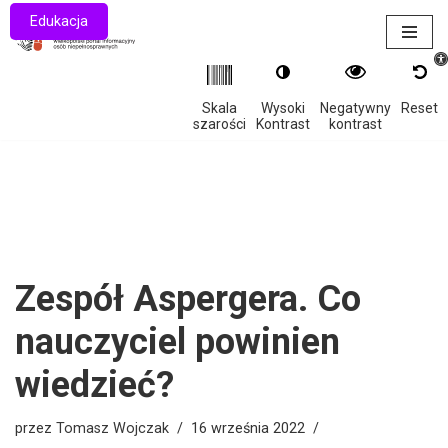
Edukacja
Otwór
Przejdź
do
treści
Skala
Wysoki
Negatywny
Reset
szarości
Kontrast
kontrast
Zespół Aspergera. Co
nauczyciel powinien
wiedzieć?
przez
Tomasz Wojczak
16 września 2022