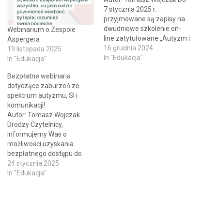
7 stycznia 2025 r.
przyjmowane są zapisy na
dwudniowe szkolenie on-
Webinarium o Zespole
line zatytułowane „Autyzm i
Aspergera
zespół Aspergera w
16 grudnia 2024
19 listopada 2025
przedszkolu/szkole”.
In "Edukacja"
In "Edukacja"
Wydarzenie odbędzie się
Bezpłatne webinaria
dniach od 10 do 11 stycznia
dotyczące zaburzeń ze
2025 r. Webinarium
spektrum autyzmu, SI i
adresowane jest do
komunikacji!
nauczycieli, specjalistów,
Autor: Tomasz Wojczak
opiekunów i wszystkich
Drodzy Czytelnicy,
osób zainteresowanych.
informujemy Was o
Harmonogram zajęć: część
możliwości uzyskania
pierwsza - wstęp…
bezpłatnego dostępu do
nagrań cyklu webinariów
24 stycznia 2025
dotyczących autyzmu i
In "Edukacja"
Zespołu Aspergera oraz
zaburzeń integracji
sensorycznej (SI) i
efektywnej komunikacji. Ze