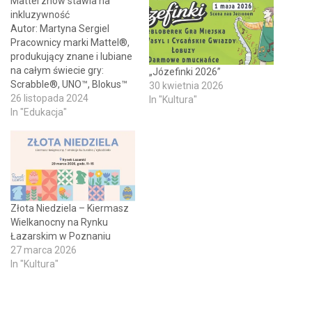
Mattel znów stawia na
inkluzywność
Autor: Martyna Sergiel
Pracownicy marki Mattel®,
produkujący znane i lubiane
na całym świecie gry:
„Józefinki 2026”
Scrabble®, UNO™, Blokus™
30 kwietnia 2026
czy Pictionary™ podali do
26 listopada 2024
In "Kultura"
wiadomości, że pracują nad
In "Edukacja"
dostosowaniem swoich
produktów do potrzeb osób
nierozróżniających kolorów.
Na polskim rynku pojawiła
się już nowa postać gry
Blokus™, w której każdemu
Złota Niedziela – Kiermasz
kolorowi odpowiadają
Wielkanocny na Rynku
specjalnie zaprojektowane…
Łazarskim w Poznaniu
27 marca 2026
In "Kultura"