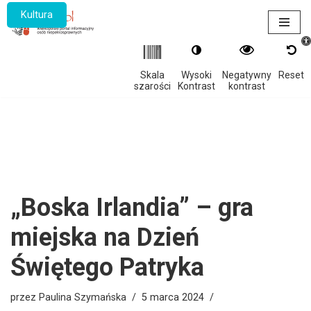
Kultura
Otwór
Przejdź
do
treści
Skala
Wysoki
Negatywny
Reset
szarości
Kontrast
kontrast
„Boska Irlandia” – gra
miejska na Dzień
Świętego Patryka
przez
Paulina Szymańska
5 marca 2024