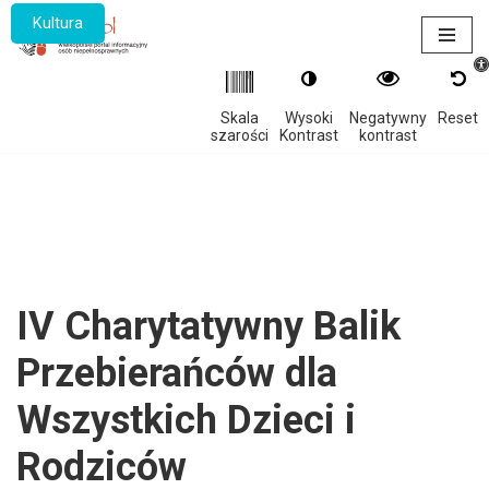
Kultura
Otwór
Przejdź
do
treści
Skala
Wysoki
Negatywny
Reset
szarości
Kontrast
kontrast
IV Charytatywny Balik
Przebierańców dla
Wszystkich Dzieci i
Rodziców