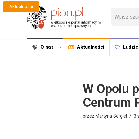
Aktualności
Przejdź
do
treści
O nas
Aktualności
Ludzie
W Opolu p
Centrum P
przez
Martyna Sergiel
3 