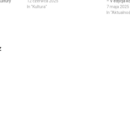
ultury
12 czerwca 2025
– V edycja k
In "Kultura"
7 maja 2025
In "Aktualnoś
z