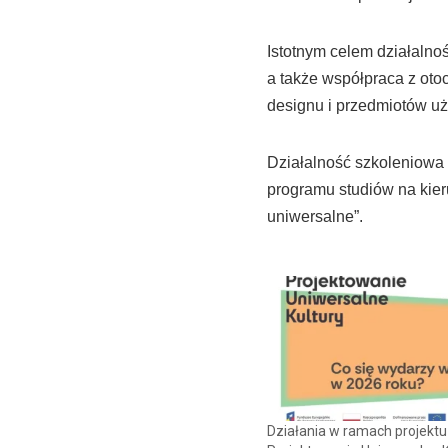
Istotnym celem działalno
a także współpraca z ot
designu i przedmiotów u
Działalność szkoleniowa 
programu studiów na kie
uniwersalne”.
Działania w ramach projektu