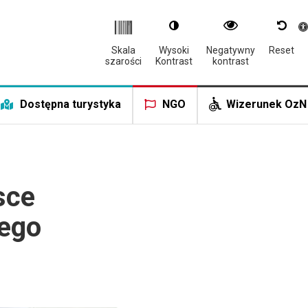
Otwór
Skala
Wysoki
Negatywny
Reset
szarości
Kontrast
kontrast
Dostępna turystyka
NGO
Wizerunek OzN
sce
nego