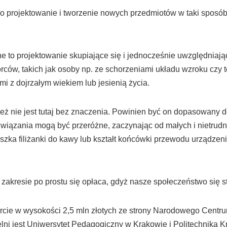
j o projektowanie i tworzenie nowych przedmiotów w taki sposób
e to projektowanie skupiające się i jednocześnie uwzględniają
rców, takich jak osoby np. ze schorzeniami układu wzroku czy t
i z dojrzałym wiekiem lub jesienią życia.
ż nie jest tutaj bez znaczenia. Powinien być on dopasowany 
związania mogą być przeróżne, zaczynając od małych i nietrudn
szka filiżanki do kawy lub kształt końcówki przewodu urządzen
akresie po prostu się opłaca, gdyż nasze społeczeństwo się st
arcie w wysokości 2,5 mln złotych ze strony Narodowego Centr
elni jest Uniwersytet Pedagogiczny w Krakowie i Politechnika 