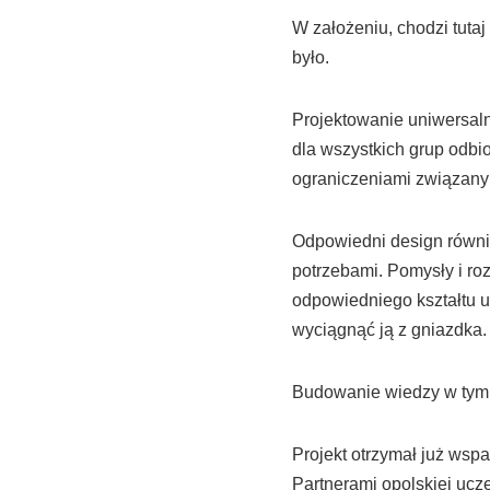
W założeniu, chodzi tuta
było.
Projektowanie uniwersaln
dla wszystkich grup odbio
ograniczeniami związanym
Odpowiedni design równie
potrzebami. Pomysły i ro
odpowiedniego kształtu u
wyciągnąć ją z gniazdka.
Budowanie wiedzy w tym z
Projekt otrzymał już wsp
Partnerami opolskiej ucz