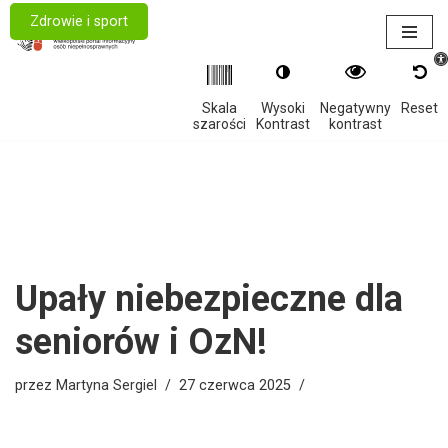
Zdrowie i sport
Otwór
Przejdź
do
treści
Skala
Wysoki
Negatywny
Reset
szarości
Kontrast
kontrast
Upały niebezpieczne dla
seniorów i OzN!
przez
Martyna Sergiel
27 czerwca 2025