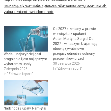
nauka/upaly-sa-niebezpieczne-dla-seniorow-groza-nawet-
zaburzeniami-swiadomosci/
.
Od 2027 r. zmiany w prawie
w związku z upałami
Autor: Martyna Sergiel Od
2027 r. w naszym kraju mają
obowiązywać nowe
przepisy odnośnie ochrony
Woda – najszybciej gasi
pracowników przed
pragnienie i jest najlepszym
konsekwencjami upałów.
30 czerwca 2026
wyborem w upały
Zmiany są znaczące.
In "Zdrowie i sport"
7 sierpnia 2026
Zgodnie z mającymi wejść
In "Zdrowie i sport"
w życie modyfikacjami,
pracodawcy – również
przedstawiciele jednostek
samorządu terytorialnego –
będą zobligowani do
wstrzymywania pracy, gdy
temperatura przekroczy
Nadchodzą upały. Pamiętaj